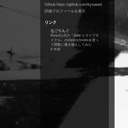
Github
https://github.com/kysaeed
詳細プロフィールを表示
リンク
なごりんぐ
React公式の「state とライフサ
イクル」のclassをhooksを使っ
て関数に書き換えしてみた
6 年前