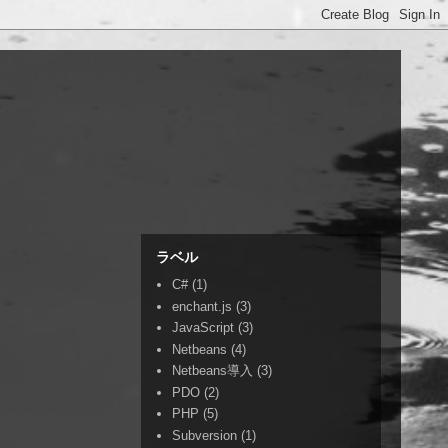
ラベル
C#
(1)
enchant.js
(3)
JavaScript
(3)
Netbeans
(4)
Netbeans導入
(3)
PDO
(2)
PHP
(5)
Subversion
(1)